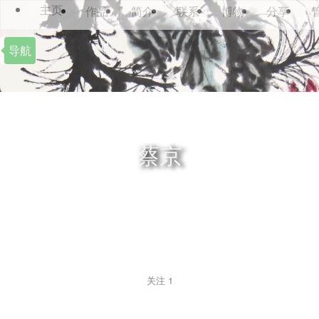
主页
作品
简介
联系
博物
分享
导航
蔡京
关注
1