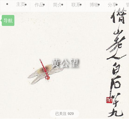
主页
作品
简介
联系
博物
分享
导航
黄公望
已关注
929