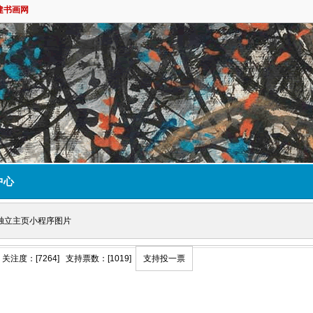
建书画网
中心
独立主页小程序图片
关注度：[7264] 支持票数：[1019]
支持投一票