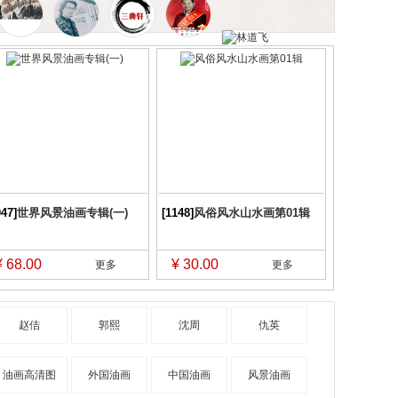
047]
世界风景油画专辑(一)
[1148]
风俗风水山水画第01辑
¥ 68.00
¥ 30.00
更多
更多
赵佶
郭熙
沈周
仇英
油画高清图
外国油画
中国油画
风景油画