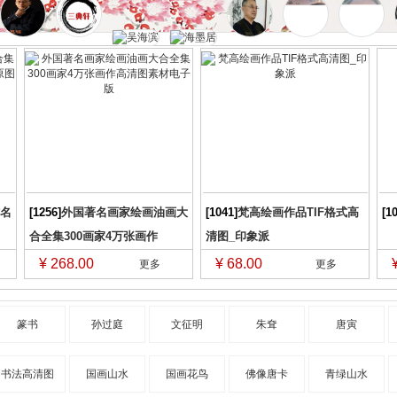
名
[1256]
外国著名画家绘画油画大
[1041]
梵高绘画作品TIF格式高
[1
合全集300画家4万张画作
清图_印象派
¥ 268.00
¥ 68.00
更多
更多
篆书
孙过庭
文征明
朱耷
唐寅
书法高清图
国画山水
国画花鸟
佛像唐卡
青绿山水