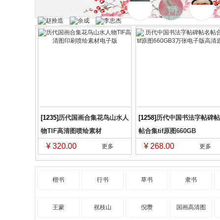
[1235]
历代国画合集花鸟山水人
[1258]
历代中国书法字帖碑帖
物TIF高清图喷绘素材
帖合集tif原图660GB
¥ 320.00
¥ 268.00
更多
更多
楷书
行书
草书
隶书
王蒙
祝枝山
倪瓒
国画高清图