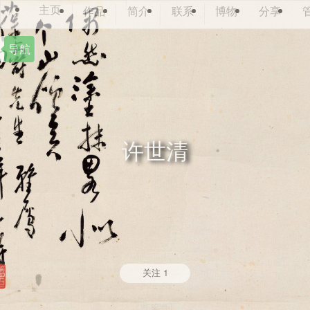
主页
作品
简介
联系
博物
分享
导航
许世清
关注
1