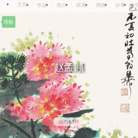
主页
作品
简介
联系
博物
分享
导航
赵孟頫
已关注
511