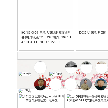
[91486]0059_宋旭_明宋旭达摩面壁图
[2035]明 宋旭 罗汉图
佛像纸本设色121.3X32.2厘米_3920x1
4701PX_TIF_300DPI_225_0