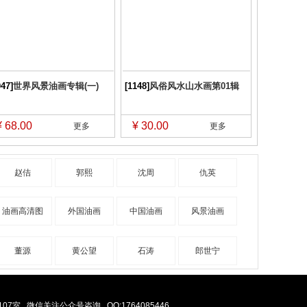
047]
世界风景油画专辑(一)
[1148]
风俗风水山水画第01辑
¥ 68.00
¥ 30.00
更多
更多
赵佶
郭熙
沈周
仇英
油画高清图
外国油画
中国油画
风景油画
董源
黄公望
石涛
郎世宁
07室
微信关注公众号咨询
QQ:1764085446