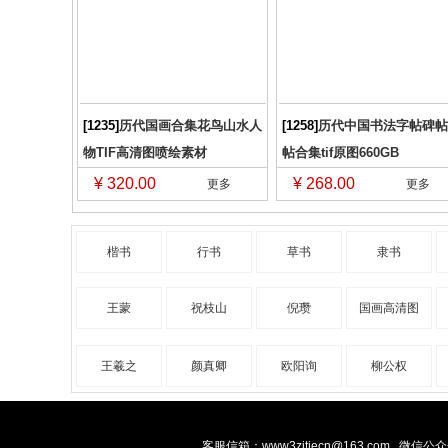
[1235]
历代国画合集花鸟山水人
[1258]
历代中国书法字帖碑帖
物TIF高清图喷绘素材
帖合集tif原图660GB
¥ 320.00
¥ 268.00
更多
更多
楷书
行书
草书
隶书
王蒙
祝枝山
倪瓒
国画高清图
王羲之
颜真卿
欧阳询
柳公权
客服信箱：www3zitiecn@163.com
微信公众号