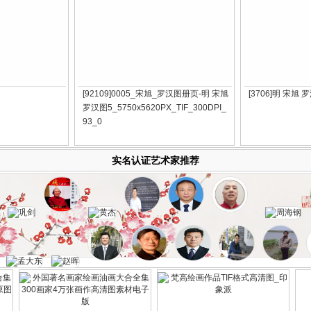
[92109]0005_宋旭_罗汉图册页-明 宋旭
[3706]明 宋旭 
罗汉图5_5750x5620PX_TIF_300DPI_
93_0
实名认证艺术家推荐