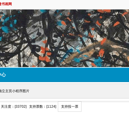
建书画网
中心
独立主页小程序图片
关注度：[33702] 支持票数：[1124]
支持投一票